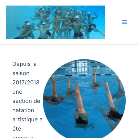
Aller
au
contenu
Mai
Men
Depuis la
saison
2017/2018
une
section de
natation
artistique a
été
ouverte.